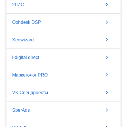
chevron_right
2ГИС
chevron_right
Oohdesk DSP
chevron_right
Seowizard
chevron_right
i-digital direct
chevron_right
Маркетолог PRO
chevron_right
VK Спецпроекты
chevron_right
SberAds