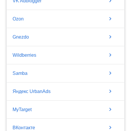
chevron_right
VK Adblogger
chevron_right
Ozon
chevron_right
Gnezdo
chevron_right
Wildberries
chevron_right
Samba
chevron_right
Яндекс UrbanAds
chevron_right
MyTarget
chevron_right
ВКонтакте